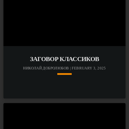
ЗАГОВОР КЛАССИКОВ
НИКОЛАЙ ДОБРОЛЮБОВ | FEBRUARY 3, 2025
keyboard_arrow_down
Речь в новом выпуске авторской программы писателя
Виктора Ерофеева пойдет о Николае Добролюбове.