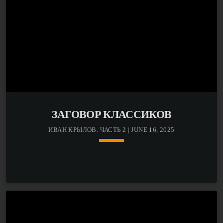
ЗАГОВОР КЛАССИКОВ
ИВАН КРЫЛОВ. ЧАСТЬ 2 | JUNE 16, 2025
keyboard_arrow_down
Эта передача — продолжение рассказа об Иване