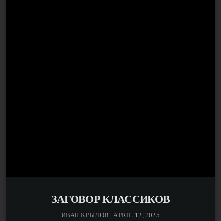
Андреевиче Крылове, начатом в предыдущем
выпуске авторской программы писателя Виктора
Ерофеева «Заговор классиков». Соведущий —
Дмитрий Драгилев.
ЗАГОВОР КЛАССИКОВ
ИВАН КРЫЛОВ | APRIL 12, 2025