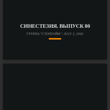
СИНЕСТЕЗИЯ. ВЫПУСК 80
ГРУППА "СТОПТАЙМ" | JULY 2, 2026
keyboard_arrow_down
В этом выпуске говорим с музыкантами о том, как эта
работа стала способом подвести черту и двигаться
дальше. А ещё — обсуждаем резкое взросление через
кризис (и неготовность к нему), путь от уличных
выступлений к европейским фестивалям, спасение от
травмирующего опыта через музыку, поиск свободы