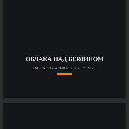
ОБЛАКА НАД БЕРЛИНОМ
ОЛЬГА РОМАНОВА | JULY 27, 2026
keyboard_arrow_down
В новом выпуске авторской программы Ольги
Романовой «Облака над Берлином»: Что известно об