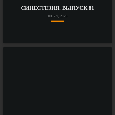
СИНЕСТЕЗИЯ. ВЫПУСК 81
JULY 9, 2026
keyboard_arrow_down
В этом выпуске «Синестезии» настраиваемся на
новую главу и отпускаем прошлое с песней «Вагоны»
от Кристины Луны и группы МЫ.
После чего отправляемся в путешествие по релизам
от всех наших любимчиков. Будем слушать новый
трек от FEDUK и Мартин о встрече правильных
людей в неправильное время, и знакомить вас с
творчеством хмырова, О! Марго, Рубежа веков,
XRUSTALIC и других крутых исполнителей!