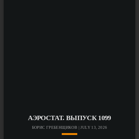
атаке дронов на склады Wildberries? Почему в
Германии срываются депортации? И как масштабный
IT-сбой парализовал берлинские суды?
Также в выпуске — расследование убийства,
совершённого почти 50 лет назад, штраф AliExpress в
размере 550 миллионов евро, фейковая история о
Tinder, новые данные о преступлениях против детей в
Германии и другие важные новост
АЭРОСТАТ. ВЫПУСК 1099
БОРИС ГРЕБЕНЩИКОВ | JULY 13, 2026