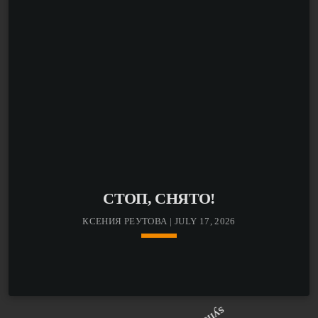
самовыражения и, конечно же, бессмертную надежду
на светлое будущее!
СТОП, СНЯТО!
КСЕНИЯ РЕУТОВА | JULY 17, 2026
keyboard_arrow_down