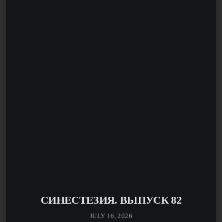
штука музыка: сколько про нее ни рассказывай, всегда
находятся имена новые и неизвестные; или известные,
но немного забытые, припорошенные пылью веков».
СИНЕСТЕЗИЯ. ВЫПУСК 82
JULY 16, 2026