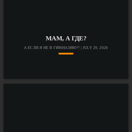
МАМ, А ГДЕ?
А ЕСЛИ Я НЕ В ГИМНАЗИЮ?! | JULY 29, 2026
keyboard_arrow_down
В этом выпуске Саша и Гоша поговорили с
абитуриентами этого года, поступавшими в гимназии
в 5 класс, а также с несколькими гимназистами и их
родителями.