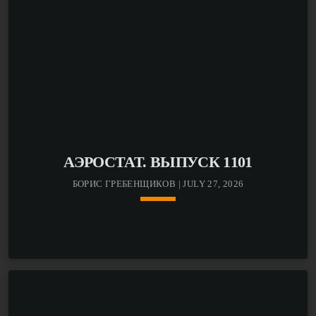
АЭРОСТАТ. ВЫПУСК 1101
БОРИС ГРЕБЕНЩИКОВ | JULY 27, 2026
keyboard_arrow_down
Борис Гребенщиков: «Какая же все-таки хорошая