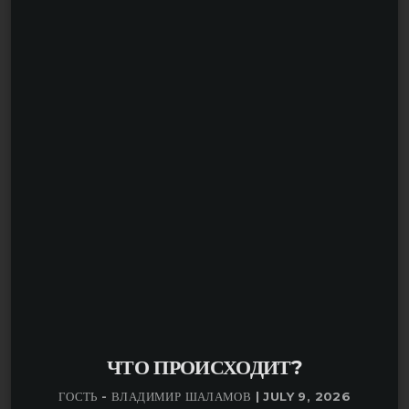
говорит с координаторками «Рефорума» Ольгой
Галкиной и Юлией Абдуллаевой — чем
занимается «Рефорум», какие встречи и
мероприятия проходят на этой площадке, кого
приглашают в качестве гостей и какие события
за последний год стали самыми яркими.
ЧТО ПРОИСХОДИТ?
ГОСТЬ - ВЛАДИМИР ШАЛАМОВ | JULY 9, 2026