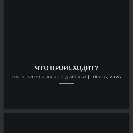
ЧТО ПРОИСХОДИТ?
ОЛЬГА ГАЛКИНА, ЮЛИЯ АБДУЛЛАЕВА | JULY 16, 2026
keyboard_arrow_down
В новом эфире ведущая Людмила Шабуева