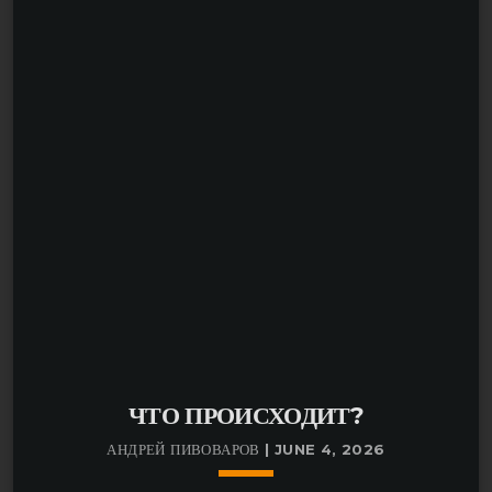
координатором Reforum Space Berlin. Reforum
Help — это проект бесплатной поддержки для
активистов, журналистов, сотрудников НКО,
представителей науки и культуры, которые
уехали из России и Беларуси из-за войны,
репрессий и политического преследования.
ЧТО ПРОИСХОДИТ?
АНДРЕЙ ПИВОВАРОВ | JUNE 4, 2026