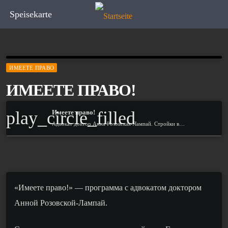
Speisekarte
ИМЕЕТЕ ПРАВО
ИМЕЕТЕ ПРАВО!
play_circle_filled
Имеете право!
Адвокат доктор Анна Розовская-Лампай. Стройки в Германии
«Имеете право!» — программа с адвокатом доктором
Анной Розовской-Лампай.