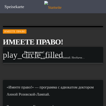
Speisekarte
ИМЕЕТЕ ПРАВО
ИМЕЕТЕ ПРАВО!
play_circle_filled
Имеете право!
Адвокат доктор Анна Розовская-Лампай. Необычные законы
«Имеете право!» — программа с адвокатом доктором
Анной Розовской-Лампай.