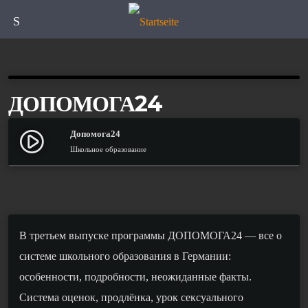
Speisekarte
ДОПОМОГА24
Допомога24
play_circle_filled
Школьное образование
В третьем выпуске программы ДОПОМОГА24 — все о
системе школьного образования в Германии:
особенности, подробности, неожиданные факты.
Система оценок, продлёнка, урок сексуального