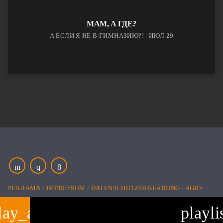
МАМ, А ГДЕ?
А ЕСЛИ Я НЕ В ГИМНАЗИЮ?! | ИЮЛ 29
РЕКЛАМА
IMPRESSUM
DATENSCHUTZERKLÄRUNG
AGBS
lay_arrow
playli