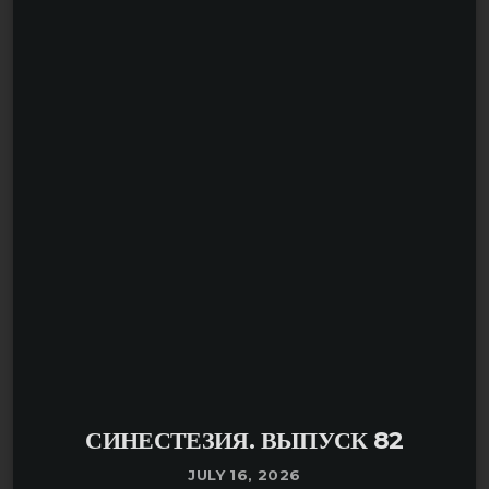
штука музыка: сколько про нее ни рассказывай, всегда
находятся имена новые и неизвестные; или известные,
но немного забытые, припорошенные пылью веков».
СИНЕСТЕЗИЯ. ВЫПУСК 82
JULY 16, 2026