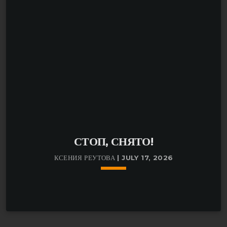
самовыражения и, конечно же, бессмертную надежду
на светлое будущее!
СТОП, СНЯТО!
КСЕНИЯ РЕУТОВА | JULY 17, 2026
keyboard_arrow_down