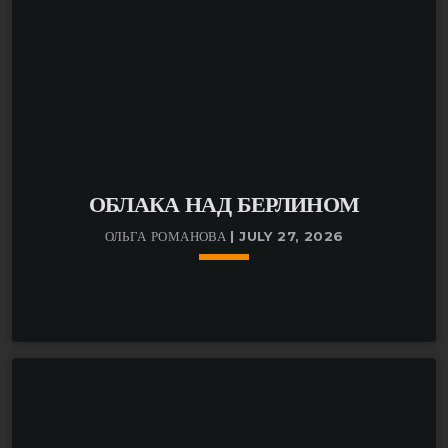
ОБЛАКА НАД БЕРЛИНОМ
ОЛЬГА РОМАНОВА | JULY 27, 2026
keyboard_arrow_down
В новом выпуске авторской программы Ольги
Романовой «Облака над Берлином»: Что известно об