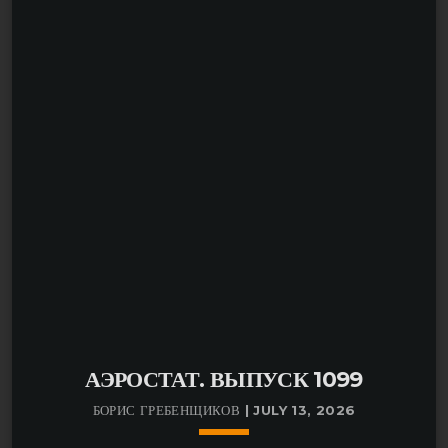
атаке дронов на склады Wildberries? Почему в
Германии срываются депортации? И как масштабный
IT-сбой парализовал берлинские суды?
Также в выпуске — расследование убийства,
совершённого почти 50 лет назад, штраф AliExpress в
размере 550 миллионов евро, фейковая история о
Tinder, новые данные о преступлениях против детей в
Германии и другие важные новост
АЭРОСТАТ. ВЫПУСК 1099
БОРИС ГРЕБЕНЩИКОВ | JULY 13, 2026