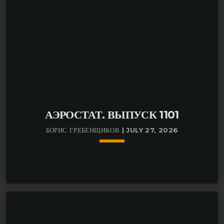
АЭРОСТАТ. ВЫПУСК 1101
БОРИС ГРЕБЕНЩИКОВ | JULY 27, 2026
keyboard_arrow_down
Борис Гребенщиков: «Какая же все-таки хорошая