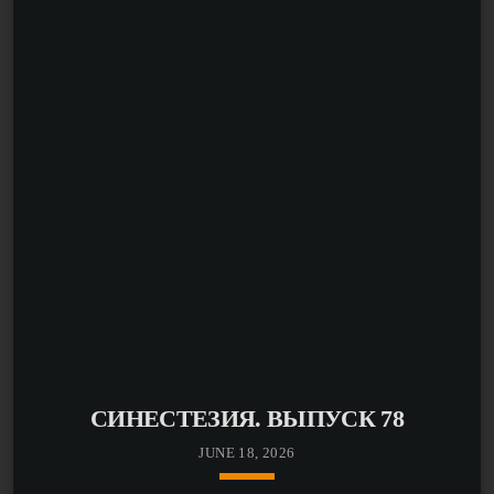
обозреватель Илья Колмановский.
Это первый Zoom-выпуск программы, но разговор
получился очень живым. Поговорили о тревоге,
психотерапии, стрессе и о том, почему мозг в
опасные моменты так часто выбирает бездействие.
Обсудили, как война изменила научное сообщество,
как режим использует науку, зачем пропаганде нужны
«боевые комары» и прочая псевдонаучная чушь,
почему инфомошенники так любят «квантовые
скачки» и как научный авторитет превращают в
инструмент манипуляции.
СИНЕСТЕЗИЯ. ВЫПУСК 78
JUNE 18, 2026