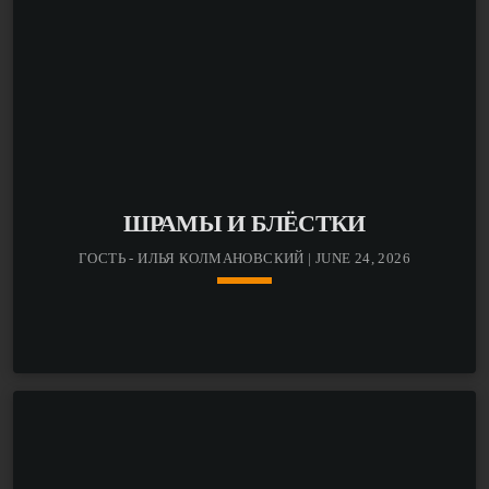
ШРАМЫ И БЛЁСТКИ
ГОСТЬ - ИЛЬЯ КОЛМАНОВСКИЙ | JUNE 24, 2026
keyboard_arrow_down
Героем шестнадцатого выпуска авторской программы
Наташи Киселёвой «Шрамы и блёстки» стал научный