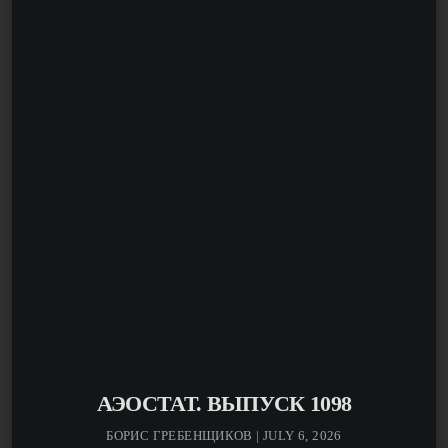
координаторками «Рефорума» Ольгой Галкиной и
Юлией Абдуллаевой — чем занимается «Рефорум»,
какие встречи и мероприятия проходят на этой
площадке, кого приглашают в качестве гостей и какие
события за последний год стали самыми яркими.
АЭОСТАТ. ВЫПУСК 1098
БОРИС ГРЕБЕНЩИКОВ | JULY 6, 2026