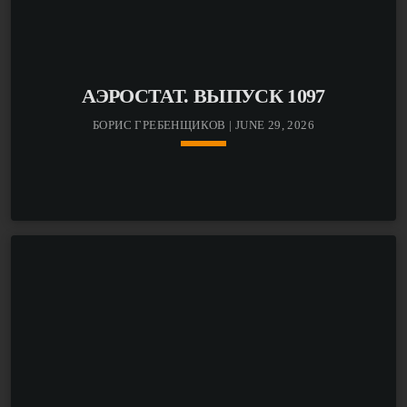
АЭРОСТАТ. ВЫПУСК 1097
БОРИС ГРЕБЕНЩИКОВ | JUNE 29, 2026
keyboard_arrow_down
Слушайте «Ответы На Вопросы» – свежий выпуск
авторской программы БГ «Аэростат» с ответами на
вопросы слушателей и специально
подобранными мировыми хитами – по ссылке в
первом комментарии.