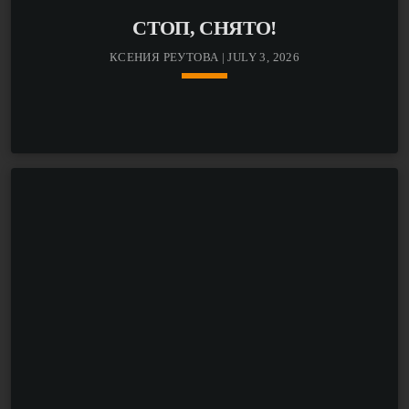
СТОП, СНЯТО!
КСЕНИЯ РЕУТОВА | JULY 3, 2026
keyboard_arrow_down
Кинокритик Ксения Реутова каждую неделю
рассказывает о самых интересных фильмах — от
громких релизов в немецких кинотеатрах до онлайн-
премьер, которые нельзя пропустить.