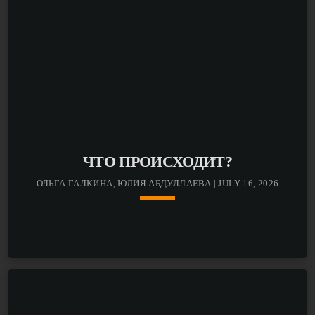
ЧТО ПРОИСХОДИТ?
ОЛЬГА ГАЛКИНА, ЮЛИЯ АБДУЛЛАЕВА | JULY 16, 2026
keyboard_arrow_down
В новом эфире ведущая Людмила Шабуева говорит с