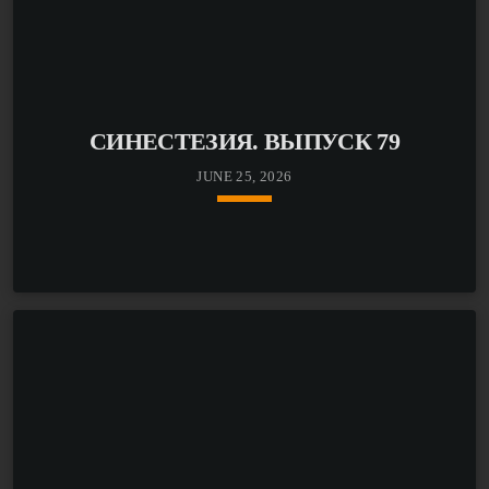
СИНЕСТЕЗИЯ. ВЫПУСК 79
JUNE 25, 2026
keyboard_arrow_down
Этот выпуск «Синестезии» сложился из очень нежных
звучаний.