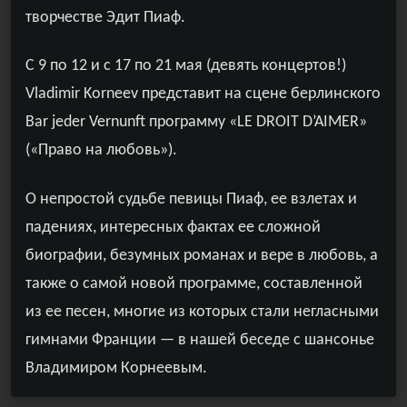
творчестве
Эдит Пиаф.
С
9
по 12 и с 17 по 21 мая
(девять концертов!)
Vladimir Korneev
представит на сцене берлинского
Bar jeder Vernunft п
рограмму
«
LE DROIT D’AIMER»
(«
Право на любовь»
).
О непростой судьбе певицы Пиаф, ее взлетах и
падениях, интересных фактах ее сложной
биографии, безумных романах и вере в любовь, а
также о самой новой программе, составленной
из ее песен, многие из которых стали негласными
гимнами Франции — в нашей беседе с шансонье
Владимиром Корнеевым.