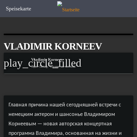
Speisekarte
VLADIMIR KORNEEV
play_circle_filled
Vladimir Korneev
Эдит Пиаф, "Право на любовь"
Главная причина нашей сегодняшней встречи
с
немецким актером и шансонье Владимиром
Корнеевым
— новая
авторская
концертная
программа Владимира,
основанная на жизни и