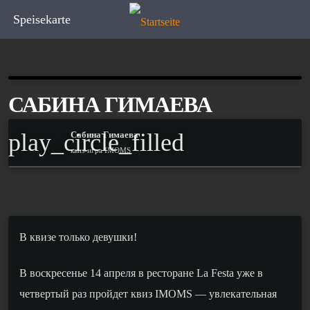
Speisekarte
САБИНА ГИМАЕВА
play_circle_filled
Сабина Гимаева
квиз-игра IMOMS
В квизе только девушки!
В воскресенье 14 апреля в ресторане La Festa уже в
четвертый раз пройдет квиз
IMOMS —
увлекательная