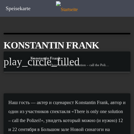
Speisekarte
KONSTANTIN FRANK
play_circle_filled
Konstantin Frank
о спектакле «There is only one solution – call the Polizei!»
Наш гость — актер и сценарист
Konstantin Frank
, автор и
один из участников спектакля «
There is only one solution
– call the Polizei!»,
увидеть который можно (и нужно) 12
и 22 сентября в Большом зале Новой синагоги на