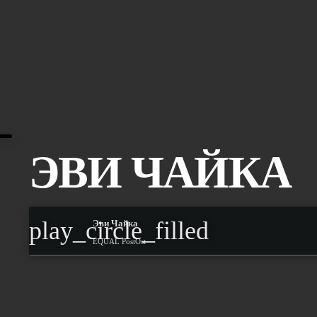
ЭВИ ЧАЙКА
play_circle_filled
Эви Чайка
EQUAL PostOst