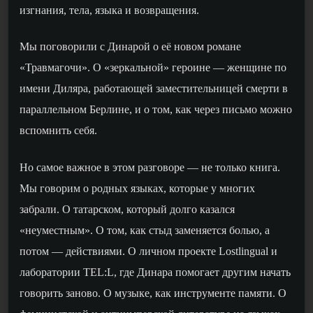
изгнания, тела, языка и возвращения.
Мы поговорили с Динарой о её новом романе
«Травмагочи». О «
зеркальной
»
героине —
женщине по
имени Диляра, работающей заместительницей смерти в
параллельном Берлине, и о том, как через письмо можно
вспомнить себя.
Но самое важное в этом разговоре — не только книга.
Мы говорим о родн
ых
язык
ах
, которы
е
у многих
забрали. О татарском, который долго казался
«неуместным». О том, как стыд заменяется болью, а
потом — действиями. О
личном
проекте Lostlingual
и
лаборатории TEL:L
, где Динара помогает другим начать
говорить заново. О музыке, как инструменте памяти. О