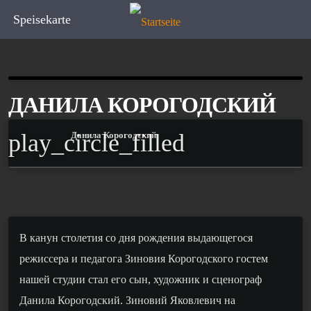
Speisekarte
ДАНИЛА КОРОГОДСКИЙ
play_circle_filled
Данила Корогодский
В канун
столети
я
со дня рождения выдающегося
режиссера
и педагога Зиновия Корогодского
г
остем
нашей студии
стал
его сын,
художник
и
сценограф
Данила Корогодский.
Зиновий Яковлевич
на