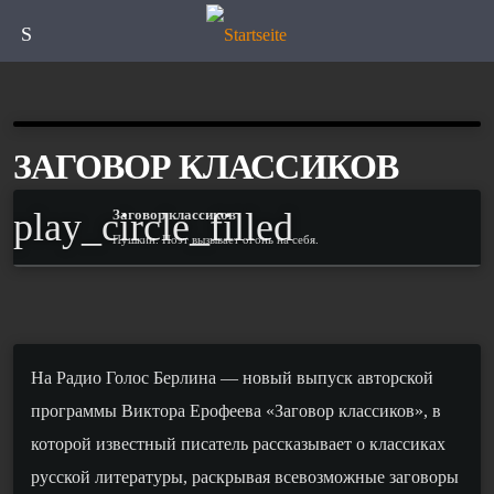
Speisekarte
ЗАГОВОР КЛАССИКОВ
play_circle_filled
Заговор классиков
Пушкин. Поэт вызывает огонь на себя.
На Радио Голос Берлина — новый выпуск авторской
программы Виктора Ерофеева «Заговор классиков», в
которой известный писатель рассказывает о классиках
русской литературы, раскрывая всевозможные заговоры