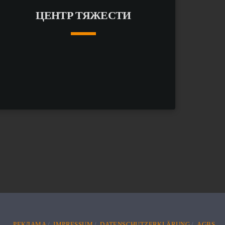
ЦЕНТР ТЯЖЕСТИ
keyboard_arrow_down
ПОДРОБНЕЕ
arrow_forward
РЕКЛАМА
IMPRESSUM
DATENSCHUTZERKLÄRUNG
AGBS