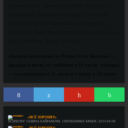
противоречий. Любовь к свободе сочетается с
осторожной лояльностью к царю. В нем есть
Вольтер и Арина Родионовна, он покорил
Чаадаева и Анну Керн. Ему доступно всё: поэзия,
проза. Критика. Драма. История.
«Заговор классиков» на Радио Голос Берлина —
два раза в месяц по субботам в 18 часов, повторы
— в воскресенье в 11 часов и с среду в 20 часов.
«ВСЁ ХОРОШО!»
ПСИХОЛОГ САБИНА БАЙРАМОВА. СМЕШАННЫЕ БРАКИ | 2023-06-08