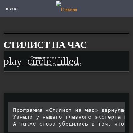
menu
СТИЛИСТ НА ЧАС
play_circle_filled
Стилист на час
Елена Шилина. Тренды осени-2023
Программа «Стилист на час» вернулась
Узнали у нашего главного эксперта по
А также снова убедились в том, что в