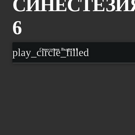
СИНЕСТЕЗИ
6
play_circle_filled
Синестезия. Выпуск 6