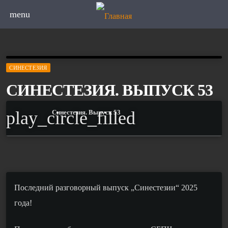
menu
СИНЕСТЕЗИЯ
СИНЕСТЕЗИЯ. ВЫПУСК 53
play_circle_filled
Синестезия. Выпуск 53
П
оследн
ий
разговорн
ый
выпуск „Синестезии“
2025
года!