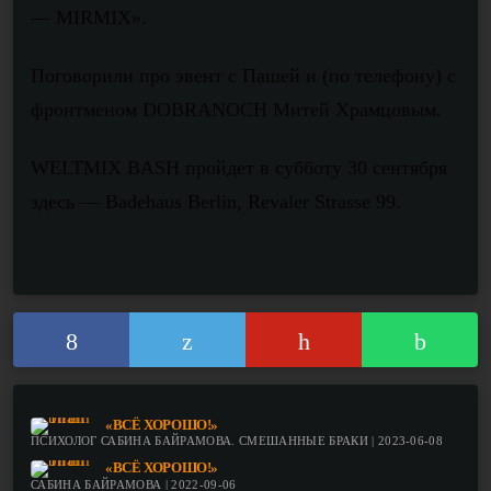
— MIRMIX».
Поговорили про эвент с Пашей и (по телефону) с
фронтменом DOBRANOCH Митей Храмцовым.
WELTMIX BASH пройдет в субботу 30 сентября
здесь — Badehaus Berlin, Revaler Strasse 99.
«ВСЁ ХОРОШО!»
ПСИХОЛОГ САБИНА БАЙРАМОВА. СМЕШАННЫЕ БРАКИ | 2023-06-08
«ВСЁ ХОРОШО!»
САБИНА БАЙРАМОВА | 2022-09-06