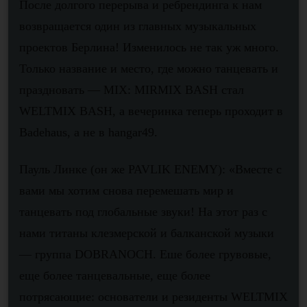
После долгого перерыва и ребрендинга к нам
возвращается один из главных музыкальных
проектов Берлина! Изменилось не так уж много.
Только название и место, где можно танцевать и
праздновать — MIX: MIRMIX BASH стал
WELTMIX BASH, а вечеринка теперь проходит в
Badehaus, а не в hangar49.
Пауль Линке (он же PAVLIK ENEMY): «Вместе с
вами мы хотим снова перемешать мир и
танцевать под глобальные звуки! На этот раз с
нами титаны клезмерской и балканской музыки
— группа DOBRANOCH. Еше более грувовые,
еще более танцевальные, еще более
потрясающие: основатели и резиденты WELTMIX