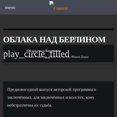
menu
ОБЛАКА НАД БЕРЛИНОМ
play_circle_filled
Облака над Берлином
Ольга Романова, Юрий Боровских, Мария Дерра
Предновогодний выпуск авторской программы о
заключённых, для заключённых и всех тех, кому
небезразлична их судьба.