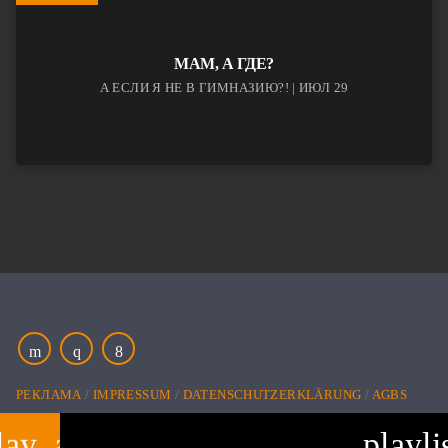
МАМ, А ГДЕ?
А ЕСЛИ Я НЕ В ГИМНАЗИЮ?! | ИЮЛ 29
РЕКЛАМА
IMPRESSUM
DATENSCHUTZERKLÄRUNG
AGBS
lay_arrow
playli