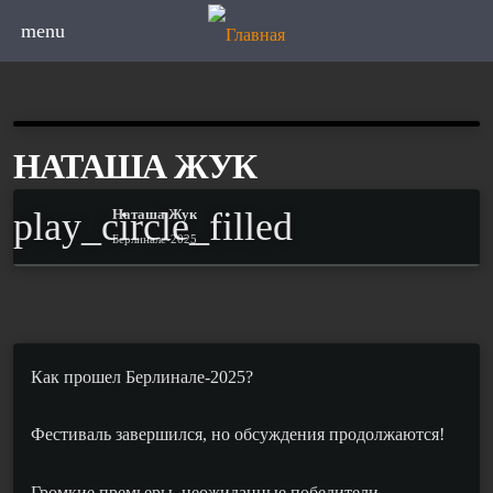
menu
НАТАША ЖУК
play_circle_filled
Наташа Жук
Берлинале-2025
Как прошел Берлинале-2025?
Фестиваль завершился, но обсуждения
продолжаются
!
Громкие премьеры, неожиданные победители,