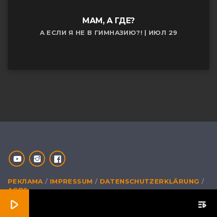
МАМ, А ГДЕ?
А ЕСЛИ Я НЕ В ГИМНАЗИЮ?! | ИЮЛ 29
РЕКЛАМА
IMPRESSUM
DATENSCHUTZERKLÄRUNG
AGBS
play_arrow
playlist_play