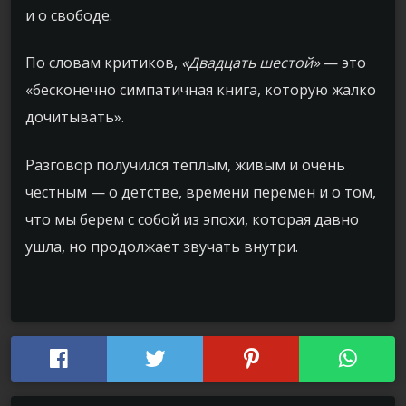
и о свободе.
П
о словам критиков,
«Двадцать шестой»
— это
«бесконечно симпатичная книга, которую жалко
дочитывать».
Разговор получился т
е
плым, живым и очень
честным — о детстве, времени перемен и о том,
что мы бер
е
м с собой из эпох
и
, котор
ая
давно
ушл
а
, но продолжа
е
т звучать внутри.