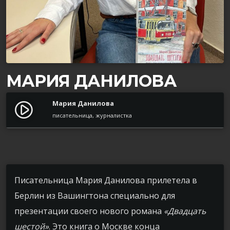
МАРИЯ ДАНИЛОВА
Мария Данилова
play_circle_filled
писательница, журналистка
П
исательниц
а
Мария Данилов
а
прилетела в
Берлин из Вашингтона специально для
презентации своего нового романа
«Двадцать
шестой»
. Это книга о Москве конца