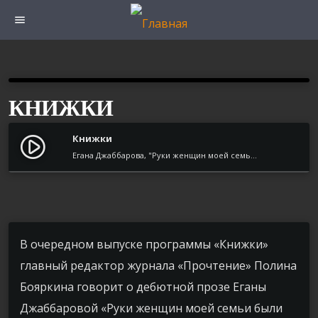
menu
КНИЖКИ
Книжки
play_circle_filled
Егана Джаббарова, "Руки женщин моей семьи были не для письма"
В очередном выпуске программы «Книжки»
главный редактор журнала «Прочтение» Полина
Бояркина говорит о дебютной прозе Еганы
Джаббаровой «Руки женщин моей семьи были