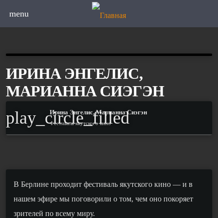
menu
ИРИНА ЭНГЕЛИС,
МАРИАННА СИЭГЭН
play_circle_filled
Ирина Энгелис, Марианна Сиэгэн
Фестиваль якутского кино
В Берлине проходит фестиваль якутского кино — и в
нашем эфире мы поговорили о том, чем оно покоряет
зрителей по всему миру.