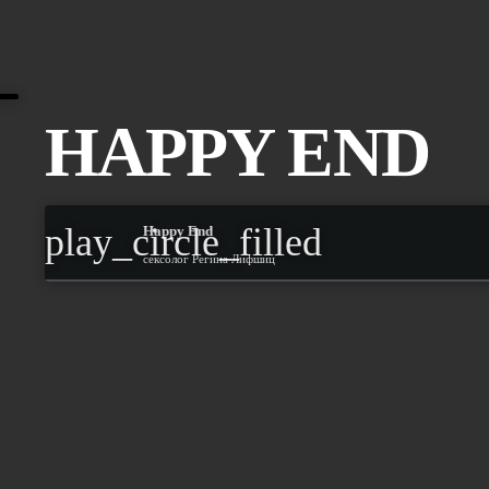
HAPPY END
play_circle_filled
Happy End
сексолог Регина Лифшиц