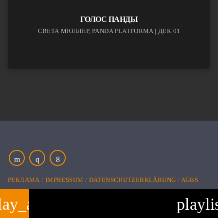
ГОЛОС ПАНДЫ
СВЕТА МЮЛЛЕР, PANDA PLATFORMA | ДЕК 01
РЕКЛАМА
IMPRESSUM
DATENSCHUTZERKLÄRUNG
AGBS
lay_arrow
playli