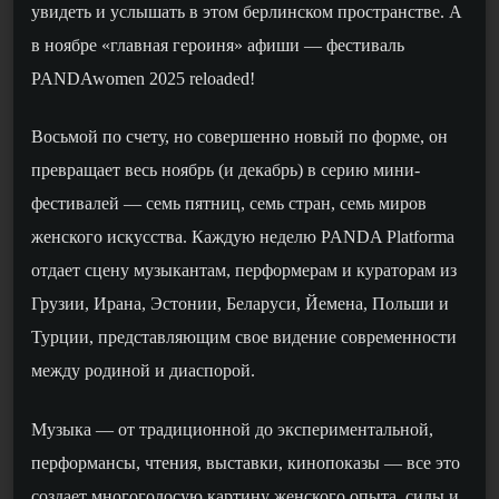
увидеть и услышать в этом берлинском пространстве. А
в ноябре «главная героиня» афиши — фестиваль
PANDAwomen 2025 reloaded!
Восьмой по сч
е
ту, но совершенно новый по форме, он
превращает весь ноябрь
(и декабрь)
в серию мини-
фестивалей — семь пятниц, семь стран, семь миров
женского искусства. Каждую неделю PANDA Platforma
отда
е
т сцену
музыкантам, перформерам
и кураторам из
Грузии, Ирана, Эстонии, Беларуси, Йемена, Польши и
Турции, представляющим сво
е
видение современности
между родиной и диаспорой.
Музыка
—
от традиционной до экспериментальной,
перформансы, чтения,
выставки,
кинопоказы — вс
е
это
созда
е
т многоголосую картину женского опыта, силы и