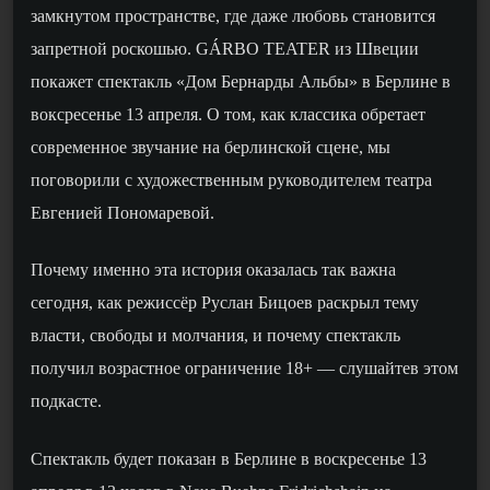
замкнутом пространстве, где даже любовь становится
запретной роскошью. GÁRBO TEATER
из Швеции
покажет с
пектакль «Дом Бернарды Альбы» в Берлине
в
воксресенье 13 апреля.
О том, как классика обре
тает
современное звучание на берлинской сцене, мы
поговори
ли
с
художественным руководителем театра
Евгенией Пономаревой.
П
очему именно эта история оказалась так важна
сегодня, как режиссёр Руслан Бицоев раскрыл тему
власти, свободы и молчания, и почему спектакль
получил возрастное ограничение 18+ —
слушайтев этом
подкасте.
Спектакль будет показан в Берлине
в воскресенье 13