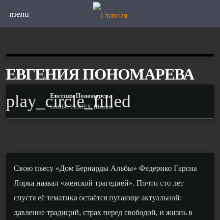
menu
ЕВГЕНИЯ ПОНОМАРЕВА
play_circle_filled
Евгения Пономарева
GÁRBO TEATER, Швеция
С
вою пьесу «Дом Бернарды Альбы» Федерико Гарсиа
Лорка назвал «женской трагедией». Почти сто лет
спустя её тематика остаётся пугающе актуальной:
давление традиций, страх перед свободой, и жизнь в