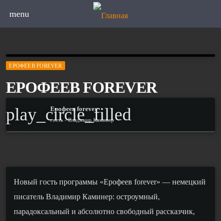
menu
ЕРОФЕЕВ FOREVER
ЕРОФЕЕВ FOREVER
play_circle_filled
Ерофеев forever
гость - Владимир Каминер
Новый гость программы «Ерофеев forever» — немецкий
писатель Владимир Каминер: остроумный,
парадоксальный и абсолютно свободный рассказчик,