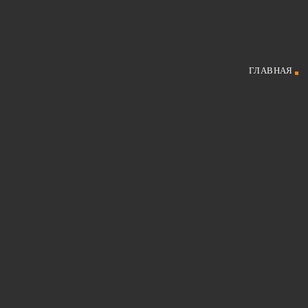
ГЛАВНАЯ