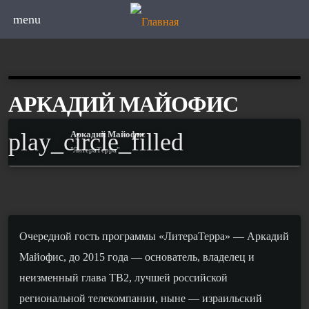
menu
АРКАДИЙ МАЙОФИС
play_circle_filled
Аркадий Майофис
"ЛитераТерра"
Очередной гость программы «ЛитераТерра» — Аркадий
Майофис, до 2015 года — основатель, владелец и
неизменный глава ТВ2, лучшей российской
региональной телекомпании, ныне — израильский