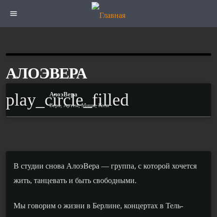
menu
АЛОЭВЕРА
play_circle_filled
АлоэВера
Вера, Артем, Миша, Коля
В студии снова АлоэВера — группа, с которой хочется
жить, танцевать и быть свободными.
Мы говорим о жизни в Берлине, концертах в Тель-