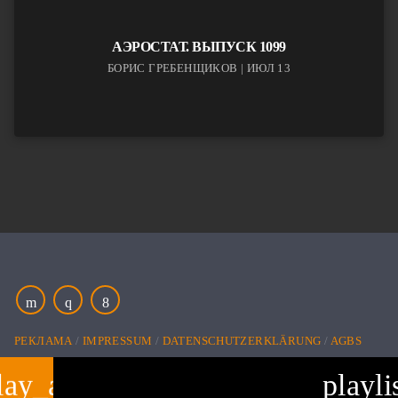
АЭРОСТАТ. ВЫПУСК 1099
БОРИС ГРЕБЕНЩИКОВ | ИЮЛ 13
РЕКЛАМА
IMPRESSUM
DATENSCHUTZERKLÄRUNG
AGBS
lay_arrow
playli