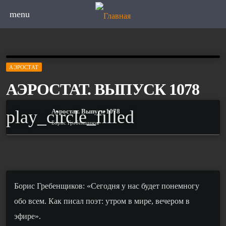
menu
АЭРОСТАТ
АЭРОСТАТ. ВЫПУСК 1078
play_circle_filled
Аэростат. Выпуск 1078
Борис Гребенщиков
Борис Гребенщиков: «Сегодня у нас будет понемногу
обо всем. Как писал поэт: утром в мире, вечером в
эфире».