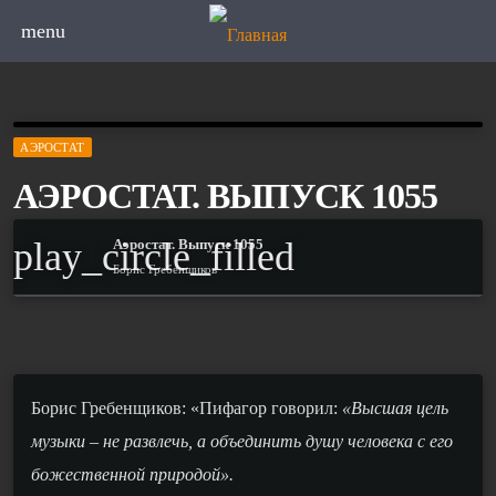
menu
АЭРОСТАТ
АЭРОСТАТ. ВЫПУСК 1055
play_circle_filled
Аэростат. Выпуск 1055
Борис Гребенщиков
Борис Гребенщиков: «
Пифагор говорил:
«Высшая цель
музыки – не развлечь, а объединить душу человека с его
божественной природой».