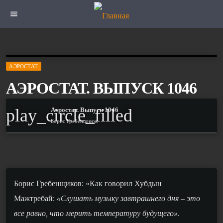
menu
АЭРОСТАТ
АЭРОСТАТ. ВЫПУСК 1046
play_circle_filled
Аэростат. Выпуск 1046
Борис Гребенщиков
Борис Гребенщиков: «Как говорил Хубдын
Мажтребай:
«Слушать музыку завтрашнего дня – это
все равно, что мерить температуру будущего»
.