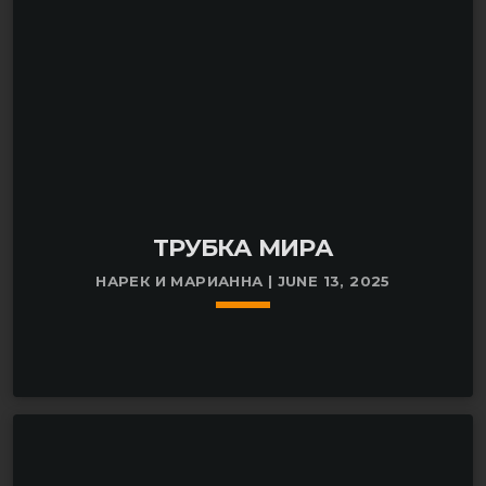
ТРУБКА МИРА
НАРЕК И МАРИАННА | JUNE 13, 2025
keyboard_arrow_down
Очередной выпуск ТРУБКИ МИРА посвящен