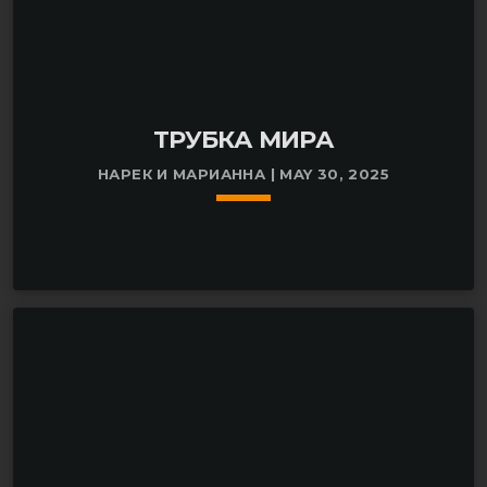
ТРУБКА МИРА
НАРЕК И МАРИАННА | MAY 30, 2025
keyboard_arrow_down
Этот выпуск «Трубки мира» о природе слухов, о
слухах, которые оказались правдой, о слухах
которые превратились в конспирологию.