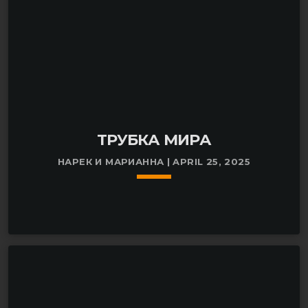
ТРУБКА МИРА
НАРЕК И МАРИАННА | APRIL 25, 2025
keyboard_arrow_down
На этот раз темой программы стали настольные
игры: от «Морского боя» до «Джуманджи», от