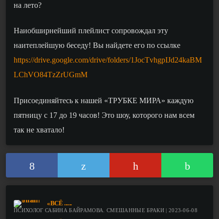
на лето?
Наиобширнейший плейлист
с
опровожда
л
эту
наитеплейшую беседу!
В
ы найдете его по ссылке
https://drive.google.com/drive/folders/1JocTvhgpIJd24kaBM
LChVO84TzZrUGmM
Присоединяйтесь к нашей «ТРУБКЕ МИРА» каждую
пятницу с 17 до 19 часов! Это шоу, которого нам всем
так не хватало!
«ВСЁ ......
ПСИХОЛОГ САБИНА БАЙРАМОВА. СМЕШАННЫЕ БРАКИ | 2023-06-08