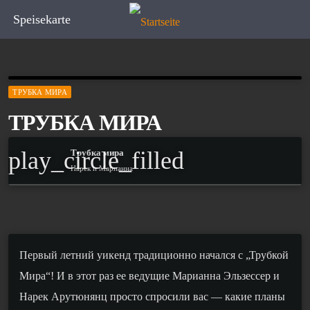
Speisekarte
ТРУБКА МИРА
ТРУБКА МИРА
play_circle_filled
Трубка мира
Нарек и Марианна
П
ервый летний уикенд традиционно нач
ался
с „Трубкой
Мира“! И в этот раз ее ведущие Мар
ианна Эльзессер
и
Нарек
Арутюнянц
просто спрос
или
вас — какие планы