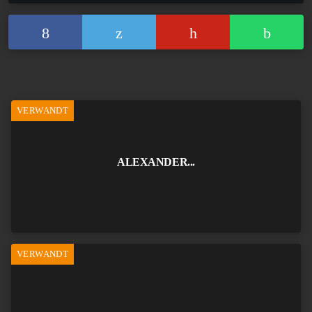
letzten Jahre scheinen uns glücklich zu sein, als wir besser
leben konnten als wir gelebt haben und in einem Moment der
Erinnerungen besser gelebt haben als wir leben. Doch
manchmal läuft für eine Minute das höchste Glück ein, ab und
zu denen, die gelernt haben, darauf zu verzichten. Und nur für
VERWANDT
sie. Obwohl es vielleicht nur ein guter "Hocker" nach einer
schlaflosen Nacht ist.
ALEXANDER...
Der Hauptzweck des Lebens jetzt:
- Wohlbefinden von Familie und Freunden.
Es gibt nichts Schlimmeres im Leben als:
- Menschlicher Neid.
Hattest Du in Deiner Kindheit Idole?
VERWANDT
- Die kindliche Wahrnehmung neigt zur direkten
Nachahmung und nicht zur Aufstellung von Idolen auf einem
Podest, von denen Erwachsene mit beneidenswerter Konstanz