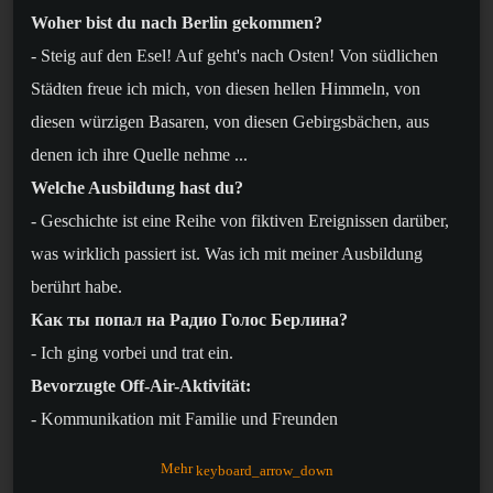
Woher bist du nach Berlin gekommen?
- Steig auf den Esel! Auf geht's nach Osten! Von südlichen
Städten freue ich mich, von diesen hellen Himmeln, von
diesen würzigen Basaren, von diesen Gebirgsbächen, aus
denen ich ihre Quelle nehme ...
Welche Ausbildung hast du?
- Geschichte ist eine Reihe von fiktiven Ereignissen darüber,
was wirklich passiert ist. Was ich mit meiner Ausbildung
berührt habe.
Как ты попал на Радио Голос Берлина?
- Ich ging vorbei und trat ein.
Bevorzugte Off-Air-Aktivität:
- Kommunikation mit Familie und Freunden
Das höchste Glück ist:
Mehr
keyboard_arrow_down
- Glück ist keine Realität, sondern nur eine Erinnerung: Die